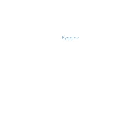
LÄNKAR
Start
sult.se
Ritningar
Bygglov
Om oss
Kontakt