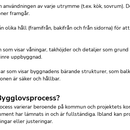
 användningen av varje utrymme (t.ex. kök, sovrum). De
ner framgår.
 olika håll (framifrån, bakifrån och från sidorna) för at
om visar våningar, takhöjder och detaljer som grund 
 inre uppbyggnad.
gar som visar byggnadens bärande strukturer, som balka
ionen är säker och hållbar.
Bygglovsprocess?
ocess varierar beroende på kommun och projektets kom
kument har lämnats in och är fullständiga. Ibland kan p
ngar eller justeringar.