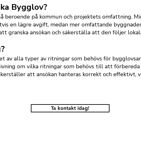
öka Bygglov?
så beroende på kommun och projektets omfattning. Min
gtvis en lägre avgift, medan mer omfattande byggnader
 granska ansökan och säkerställa att den följer lokala
g?
et av alla typer av ritningar som behövs för bygglovsan
vning om vilka ritningar som behövs till att förbereda 
erställer att ansökan hanteras korrekt och effektivt, v
fessionell hjälp med ditt bygglov!
Ta kontakt idag!