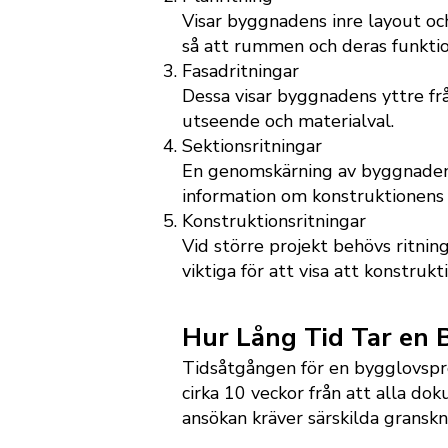
Visar byggnadens inre layout och
så att rummen och deras funktio
Fasadritningar
Dessa visar byggnadens yttre från
utseende och materialval.
Sektionsritningar
En genomskärning av byggnaden s
information om konstruktionens
Konstruktionsritningar
Vid större projekt behövs ritnin
viktiga för att visa att konstrukt
Hur Lång Tid Tar en 
Tidsåtgången för en bygglovspr
cirka 10 veckor från att alla do
ansökan kräver särskilda granskni