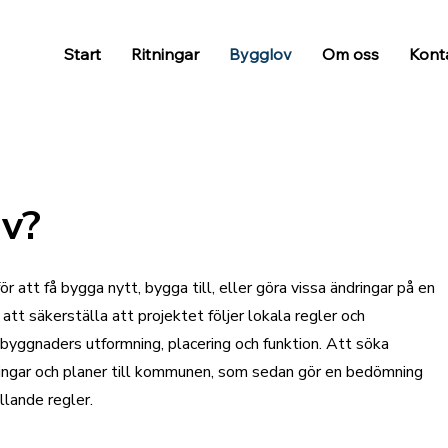
Start
Ritningar
Bygglov
Om oss
Kont
ov?
r att få bygga nytt, bygga till, eller göra vissa ändringar på en
att säkerställa att projektet följer lokala regler och
byggnaders utformning, placering och funktion. Att söka
tningar och planer till kommunen, som sedan gör en bedömning
lande regler.