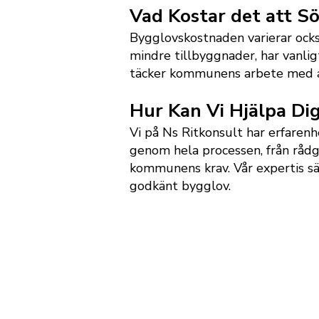
Vad Kostar det att S
Bygglovskostnaden varierar ock
mindre tillbyggnader, har vanli
täcker kommunens arbete med att
Hur Kan Vi Hjälpa Di
Vi på Ns Ritkonsult har erfarenh
genom hela processen, från rådgi
kommunens krav. Vår expertis säk
godkänt bygglov.
Kontakta oss idag för att få pro